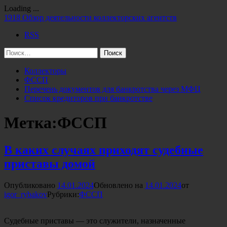
Loading ...
Перейти
1918
Обзор деятельности коллекторских агентств
к
RSS
содержимому
Найти:
Коллекторы
ФССП
Перечень документов для банкротства через МФЦ
Список кредиторов при банкротстве
Метка:
ФССП
В каких случаях приходят судебные
приставы домой
Опубликовано
14.01.2024
Обновлено на
14.01.2024
от
igor_rybakov
Рубрики:
ФССП
Судебные приставы — это служители, назначенные