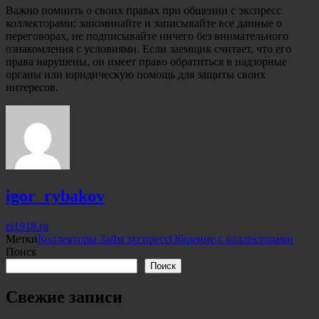
Важно помнить о своих правах при общении с экспресс
коллекторами: запоминайте и записывайте все данные о
переговорах, не подписывайте ничего без внимательного
ознакомления с условиями. Если заемщик считает, что его
права нарушены, он имеет право обратиться в надзорные
органы или юридическую помощь для защиты своих
интересов.
igor_rybakov
ei1918.ru
Метки
Коллекторы Займ экспресс
Общение с коллекторами
Поиск
Поиск
Свежие записи